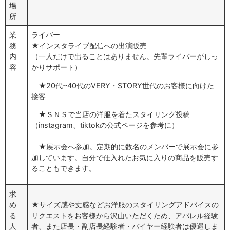
場
所
業
ライバー
務
★インスタライブ配信への出演販売
内
（一人だけで出ることはありません。先輩ライバーがしっ
容
かりサポート）
★20代~40代のVERY・STORY世代のお客様に向けた
接客
★ＳＮＳで当店の洋服を着たスタイリング投稿
（instagram、tiktokの公式ページを参考に）
★展示会へ参加。定期的に数名のメンバーで展示会に参
加しています。自分で仕入れたお気に入りの商品を販売す
ることもできます。
求
め
★サイズ感や丈感などお洋服のスタイリングアドバイスの
る
リクエストをお客様から沢山いただくため、アパレル経験
人
者、また店長・副店長経験者・バイヤー経験者は優遇しま