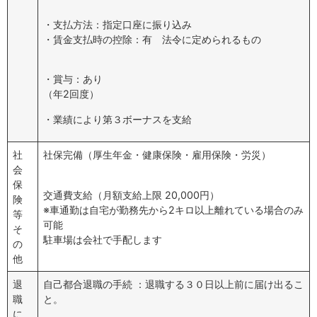
・支払方法：指定口座に振り込み
・賃金支払時の控除：有 法令に定められるもの
・賞与：あり
（年2回度）
・業績により第３ボーナスを支給
社
社保完備（厚生年金・健康保険・雇用保険・労災）
会
保
交通費支給（月額支給上限 20,000円）
険
※車通勤は自宅が勤務先から2キロ以上離れている場合のみ
等
可能
そ
駐車場は会社で手配します
の
他
退
自己都合退職の手続 ：退職する３０日以上前に届け出るこ
職
と。
に