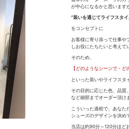
が中心になるかと思います
”装いを通じてライフスタ
をコンセプトに
お客様に寄り添って仕事や
しお役にたちたいと考えて
そのため、
【どのようなシーンで・ど
といった装いやライフスタ
その目的に応じた色、品質
など細部までオーダー頂け
こういった過程で、あなた
シューズのデザインを決め
当店は約90分～120分ほ