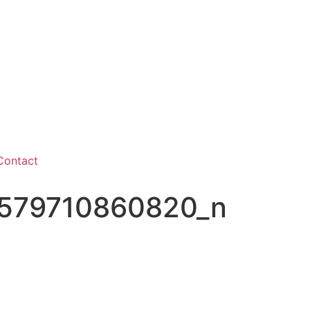
Contact
579710860820_n